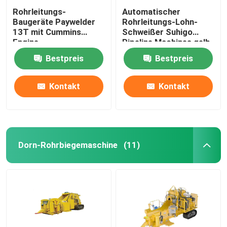
Rohrleitungs-
Automatischer
Baugeräte Paywelder
Rohrleitungs-Lohn-
13T mit Cummins
Schweißer Suhigo
Engine
Pipeline Machines gelb
und rot
Bestpreis
Bestpreis
Kontakt
Kontakt
Dorn-Rohrbiegemaschine
(11)