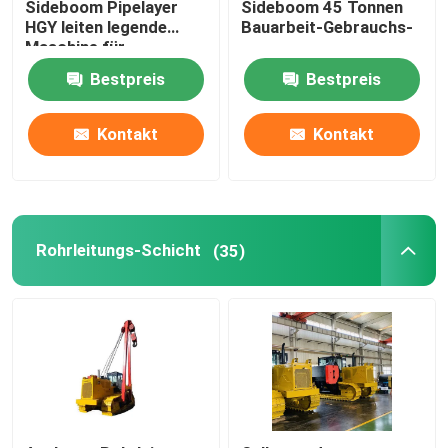
Sideboom Pipelayer
Sideboom 45 Tonnen
HGY leiten legende
Bauarbeit-Gebrauchs-
Maschine für
Rohr Beveler-Maschine
Rohrleitungs-Bau
Bestpreis
Bestpreis
Rohr-Schneidemaschine
Kontakt
Kontakt
Rohrleitungs-interne Klammer
Externe Bohrrohrklemme
Rohrleitungs-Schicht
(35)
Schweißen heizen Ausrüstung vor
Rohrleitung Demagnetizer
Rohr-Rollen-Wiege