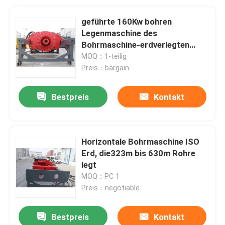
geführte 160Kw bohren
Legenmaschine des
Bohrmaschine-erdverlegten
Rohrs
MOQ：1-teilig
Preis：bargain
Bestpreis
Kontakt
Horizontale Bohrmaschine ISO
Erd, die323m bis 630m Rohre
legt
MOQ：PC 1
Preis：negotiable
Bestpreis
Kontakt