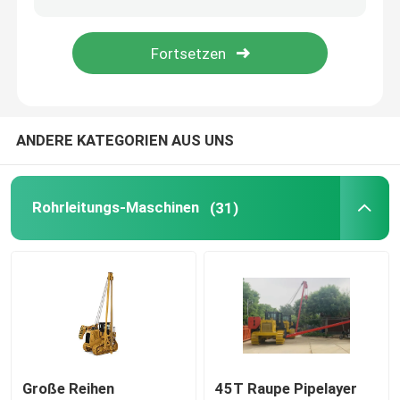
Lohn-Schweißer
Dorn-Rohrbiegemaschine
ANDERE KATEGORIEN AUS UNS
Raupen-Fördermaschine
Rohrleitungs-Maschinen
(31)
Aufgespürter Lader
Bohrer-Bohrmaschine
Rohr-Handhabungsgeräte
Rohr-Heizungs-Maschine
Große Reihen
45T Raupe Pipelayer