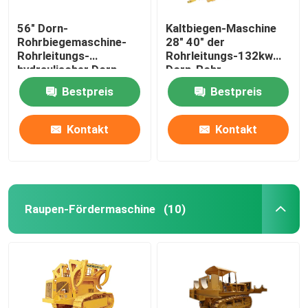
56" Dorn-
Kaltbiegen-Maschine
Rohrbiegemaschine-
28" 40" der
Rohrleitungs-
Rohrleitungs-132kw
hydraulischer Dorn-
Dorn-Rohr-
Bieger
verbiegende Maschine
Bestpreis
Bestpreis
Kontakt
Kontakt
Raupen-Fördermaschine
(10)