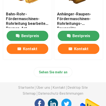
Bahn-Rohr-
Anhänger-Raupen-
Fördermaschinen-
Fördermaschinen-
Rohrleitung bearbeitet
Rohrleitungs-
Raupen-Art
Baugeräte
Fördermaschine ISO-
Durchmessers
Bestpreis
Bestpreis
Zustimmung maschinell
1219mm
Kontakt
Kontakt
Sehen Sie mehr an
Startseite
Über uns
Kontakt
Desktop Site
Sitemap
Datenschutz-Bestimmungen