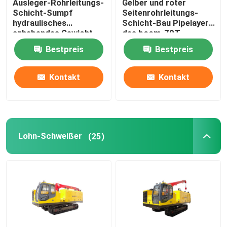
Ausleger-Rohrleitungs-
Gelber und roter
Schicht-Sumpf
Seitenrohrleitungs-
Schweißendes Zelt
hydraulisches
Schicht-Bau Pipelayer
anhebendes Gewicht
des boom-70T
Pipelayer 44000lb
Bestpreis
Bestpreis
Kontakt
Kontakt
Lohn-Schweißer
(25)