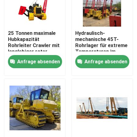
Über uns
25 Tonnen maximale
Hydraulisch-
Fabrik-Ausflug
Hubkapazität
mechanische 45T-
Rohrleiter Crawler mit
Rohrlager für extreme
langlebiger roter
Temperaturen im
Qualitätskontrolle
schwarzer gelber
Rohrleitungsbau
Anfrage absenden
Anfrage absenden
Gestaltung
Treten Sie mit uns in Verbindung
Fordern Sie ein Zitat
Rohrleitungs-Maschinen
Rohrleitungs-Schicht