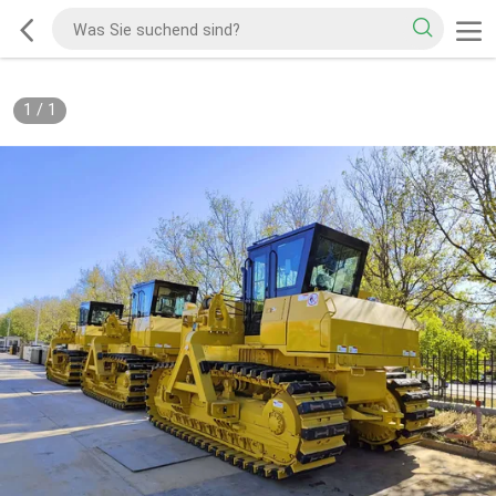
1
/
1