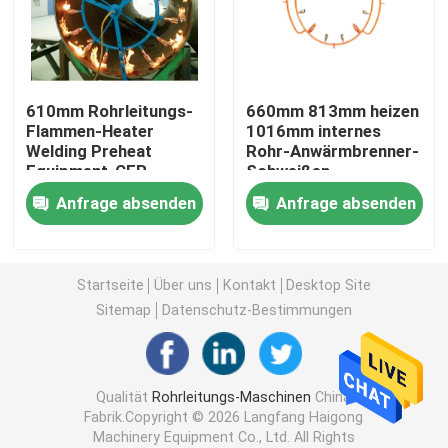
Lohn-Schweißer
610mm Rohrleitungs-
660mm 813mm heizen
Dorn-Rohrbiegemaschine
Flammen-Heater
1016mm internes
Welding Preheat
Rohr-Anwärmbrenner-
Equipment-CER
Schweißen
Raupen-Fördermaschine
Zustimmung
Ausrüstung vor
Anfrage absenden
Anfrage absenden
Aufgespürter Lader
Startseite
Über uns
Kontakt
Desktop Site
Bohrer-Bohrmaschine
Sitemap
Datenschutz-Bestimmungen
Rohr-Handhabungsgeräte
Qualität
Rohrleitungs-Maschinen
China
Fabrik.Copyright © 2026 Langfang Haigong
Rohr-Heizungs-Maschine
Machinery Equipment Co., Ltd. All Rights