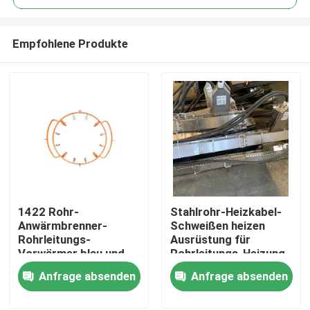
Empfohlene Produkte
1422 Rohr-
Stahlrohr-Heizkabel-
Haus
Anwärmbrenner-
Schweißen heizen
Rohrleitungs-
Ausrüstung für
Vorwärmer blau und
Rohrleitungs-Heizung
Produkte
orange
vor
Anfrage absenden
Anfrage absenden
Videos