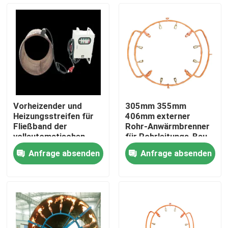
Über uns
Fabrik-Ausflug
Qualitätskontrolle
Vorheizender und
305mm 355mm
Heizungsstreifen für
406mm externer
Treten Sie mit uns in Verbindung
Fließband der
Rohr-Anwärmbrenner
vollautomatischen
für Rohrleitungs-Bau
Fertigung
Anfrage absenden
Anfrage absenden
Schweißverfahren
Fordern Sie ein Zitat
Rohrleitungs-Maschinen
Rohrleitungs-Schicht