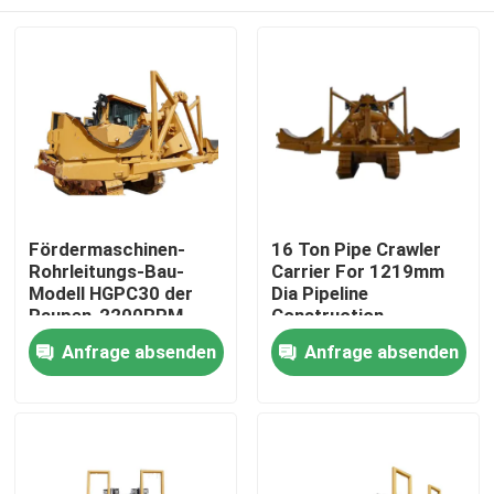
Fördermaschinen-
16 Ton Pipe Crawler
Rohrleitungs-Bau-
Carrier For 1219mm
Modell HGPC30 der
Dia Pipeline
Raupen-2200RPM
Construction
Haus
Anfrage absenden
Anfrage absenden
Produkte
Videos