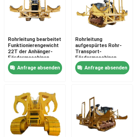
Über uns
Fabrik-Ausflug
Rohrleitung bearbeitet
Rohrleitung
Funktionierengewicht
aufgespürtes Rohr-
22T der Anhänger-
Transport-
Qualitätskontrolle
Fördermaschinen-
Fördermaschinen-
Kapazitäts-16T
Selbstladen der
Anfrage absenden
Anfrage absenden
maschinell
Fördermaschinen-10T
Treten Sie mit uns in Verbindung
Fordern Sie ein Zitat
Rohrleitungs-Maschinen
Rohrleitungs-Schicht