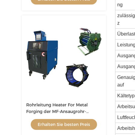
ng
zulässi
z
Überlast
Leistung
Ausgang
Ausgang
Genauig
auf
Kältetyp
Rohrleitung Heater For Metal
Arbeits
Forging der MF-Ansaugrohr-
Luftfeuc
Heizungs-Maschinen-80Kw
Erhalten Sie besten Preis
Arbeits