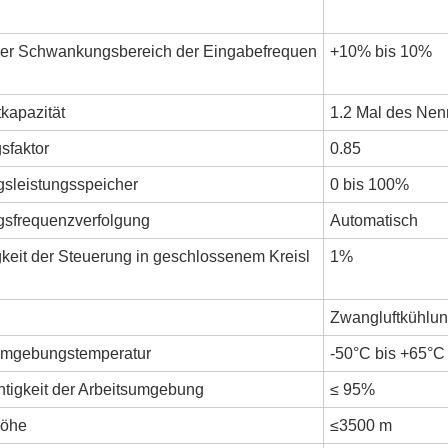
ger Schwankungsbereich der Eingabefrequen
+10% bis 10%
kapazität
1.2 Mal des Nen
sfaktor
0.85
sleistungsspeicher
0 bis 100%
sfrequenzverfolgung
Automatisch
keit der Steuerung in geschlossenem Kreisl
1%
Zwangluftkühlu
umgebungstemperatur
-50°C bis +65°C
htigkeit der Arbeitsumgebung
≤ 95%
höhe
≤3500 m