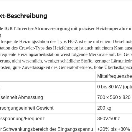
kt-Beschreibung
ale IGBT-Inverter-Stromversorgung mit präziser Heiztemperatur 
g
lfrequente Heizungsstation des Typs HGZ ist eine mit einem Dieselmoto
ation des Crawler-Typs.das Heizfahrzeug ist auch mit einem Kran ausge
frequente Heizungsarbeitsstation weist folgende Merkmale auf: bei Geb
ung nicht wesentlich, weniger schädliche Stoffe, geringer Lärm,niedr
sten, gute Zuverlässigkeit des Generatorbetriebs, hohe Überlastkapazi
Mittelfrequenzh
g
0 bis 80 kW (opt
gseinheit Abmessung
700 x 560 x 82
rsorgungseinheit Gewicht
200 kg
gsspannung/Frequenz
380V/50hz
er Schwankungsbereich der Eingangsspannu
+20% bis +30%