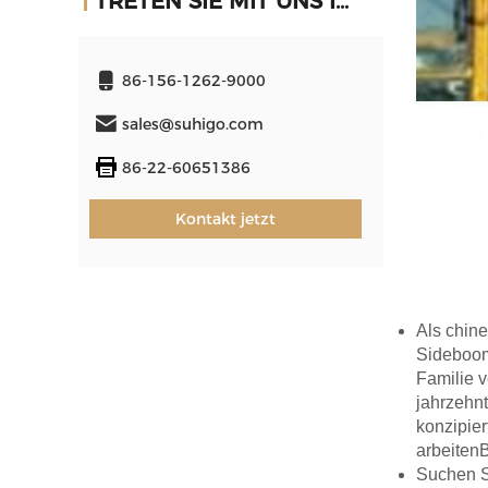
TRETEN SIE MIT UNS IN VERBINDUNG
86-156-1262-9000
sales@suhigo.com
86-22-60651386
Kontakt jetzt
Als chine
Sidebooms
Familie v
jahrzehnt
konzipier
arbeiten
Suchen S