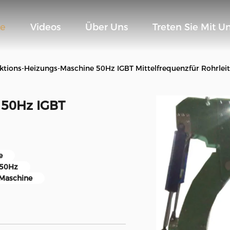
te
Videos
Über Uns
Treten Sie Mit U
ktions-Heizungs-Maschine 50Hz IGBT Mittelfrequenzfür Rohrlei
 50Hz IGBT
e
-50Hz
-Maschine