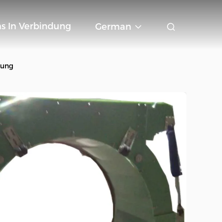
ns In Verbindung
German
tung