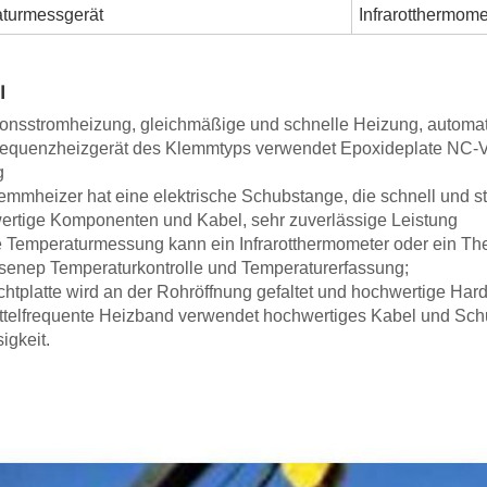
turmessgerät
Infrarotthermom
l
tionsstromheizung, gleichmäßige und schnelle Heizung, autom
lfrequenzheizgerät des Klemmtyps verwendet Epoxideplate NC-Ve
g
emmheizer hat eine elektrische Schubstange, die schnell und st
ertige Komponenten und Kabel, sehr zuverlässige Leistung
ie Temperaturmessung kann ein Infrarotthermometer oder ein T
sene
p Temperaturkontrolle und Temperaturerfassung;
chtplatte wird an der Rohröffnung gefaltet und hochwertige Har
ittelfrequente Heizband verwendet hochwertiges Kabel und Schu
igkeit.