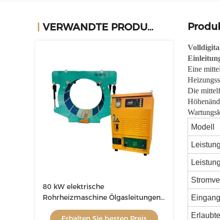
Produ
VERWANDTE PRODUKTE
Volldigit
Einleitun
Eine mitte
Heizungsst
Die mittel
Höhenänder
Wartungsko
Modell
Leistun
Leistun
Stromve
80 kW elektrische
Rohrheizmaschine Ölgasleitungen
Eingan
Heizung
Erlaubt
Erhalten Sie besten Preis