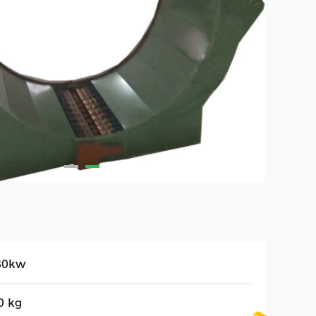
80kw
0 kg