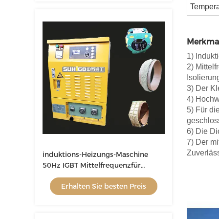
Tempera
Merkma
1) Induk
2) Mitte
Isolierun
3) Der Kl
4) Hochw
5) Für d
geschlos
6) Die Di
7) Der m
Zuverläss
induktions-Heizungs-Maschine
50Hz IGBT Mittelfrequenzfür
Rohrleitung
Erhalten Sie besten Preis