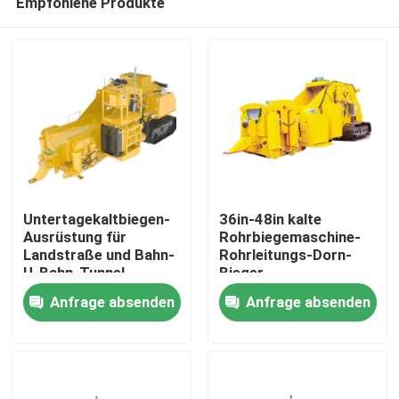
Empfohlene Produkte
Untertagekaltbiegen-
36in-48in kalte
Ausrüstung für
Rohrbiegemaschine-
Landstraße und Bahn-
Rohrleitungs-Dorn-
U-Bahn-Tunnel
Bieger
Haus
Anfrage absenden
Anfrage absenden
Produkte
Videos