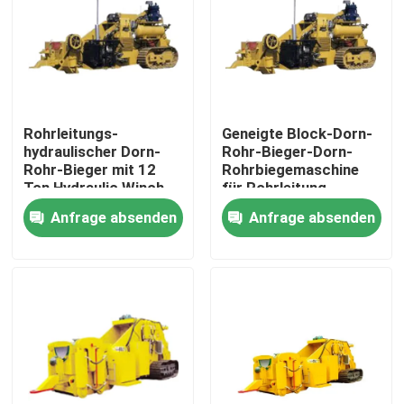
Über uns
Fabrik-Ausflug
Rohrleitungs-
Geneigte Block-Dorn-
hydraulischer Dorn-
Rohr-Bieger-Dorn-
Qualitätskontrolle
Rohr-Bieger mit 12
Rohrbiegemaschine
Ton Hydraulic Winch
für Rohrleitung
Tension
Anfrage absenden
Anfrage absenden
Treten Sie mit uns in Verbindung
Fordern Sie ein Zitat
Rohrleitungs-Maschinen
Rohrleitungs-Schicht