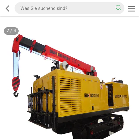
2
/
4